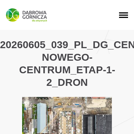
PRZEJDŹ DO MENU GŁÓWNEGO
PRZEJDŹ DO WYSZUKIWARKI
PRZEJDŹ DO TREŚCI
20260605_039_PL_DG_C
NOWEGO-
CENTRUM_ETAP-1-
2_DRON