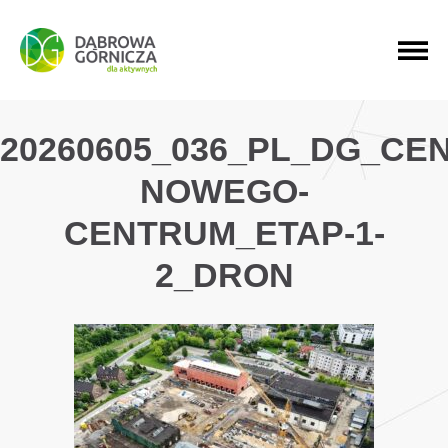
PRZEJDŹ DO MENU GŁÓWNEGO
PRZEJDŹ DO WYSZUKIWARKI
PRZEJDŹ DO TREŚCI
20260605_036_PL_DG_C
NOWEGO-
CENTRUM_ETAP-1-
2_DRON