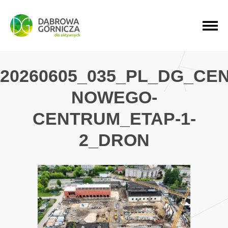
PRZEJDŹ DO MENU GŁÓWNEGO
PRZEJDŹ DO WYSZUKIWARKI
PRZEJDŹ DO TREŚCI
20260605_035_PL_DG_C
NOWEGO-
CENTRUM_ETAP-1-
2_DRON