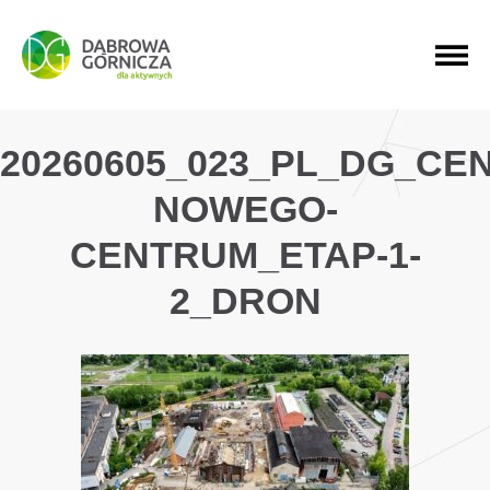
PRZEJDŹ DO MENU GŁÓWNEGO
PRZEJDŹ DO WYSZUKIWARKI
PRZEJDŹ DO TREŚCI
20260605_023_PL_DG_C
NOWEGO-
CENTRUM_ETAP-1-
2_DRON