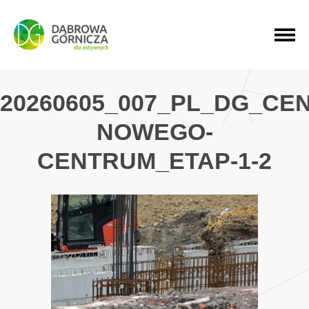
PRZEJDŹ DO MENU GŁÓWNEGO
PRZEJDŹ DO WYSZUKIWARKI
PRZEJDŹ DO TREŚCI
20260605_007_PL_DG_C
NOWEGO-
CENTRUM_ETAP-1-2