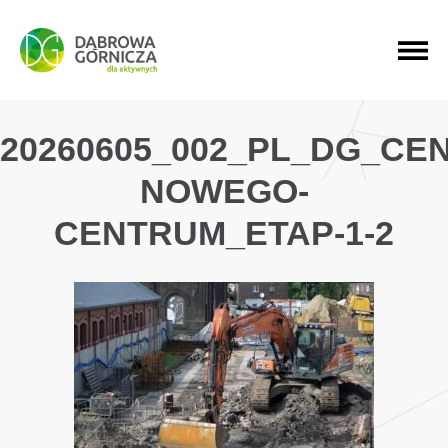
PRZEJDŹ DO MENU GŁÓWNEGO
PRZEJDŹ DO WYSZUKIWARKI
PRZEJDŹ DO TREŚCI
20260605_002_PL_DG_C
NOWEGO-
CENTRUM_ETAP-1-2