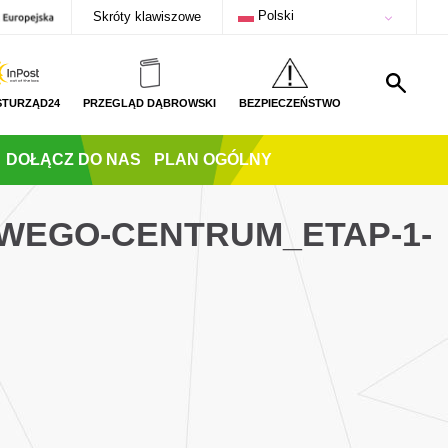
Polski
Skróty klawiszowe
STURZĄD24
PRZEGLĄD DĄBROWSKI
BEZPIECZEŃSTWO
DOŁĄCZ DO NAS
PLAN OGÓLNY
WEGO-CENTRUM_ETAP-1-