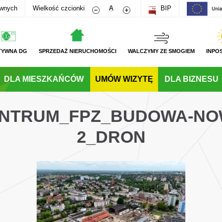
Zmniejsz rozmiar czcionki
Zwiększ rozmiar czcionki
awnych
Wielkość czcionki
A
BIP
TYWNA DG
SPRZEDAŻ NIERUCHOMOŚCI
WALCZYMY ZE SMOGIEM
INPO
DLA MIESZKAŃCÓW
UMÓW WIZYTĘ
DLA BIZNESU
CENTRUM_FPZ_BUDOWA-NO
2_DRON