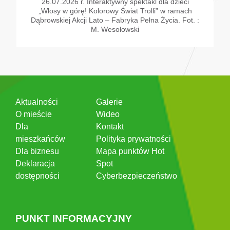
26.07.2026 r. Interaktywny spektakl dla dzieci
„Włosy w górę! Kolorowy Świat Trolli” w ramach
Dąbrowskiej Akcji Lato – Fabryka Pełna Życia. Fot. :
M. Wesołowski
Aktualności
Galerie
O mieście
Wideo
Dla
Kontakt
mieszkańców
Polityka prywatności
Dla biznesu
Mapa punktów Hot
Deklaracja
Spot
dostępności
Cyberbezpieczeństwo
PUNKT INFORMACYJNY