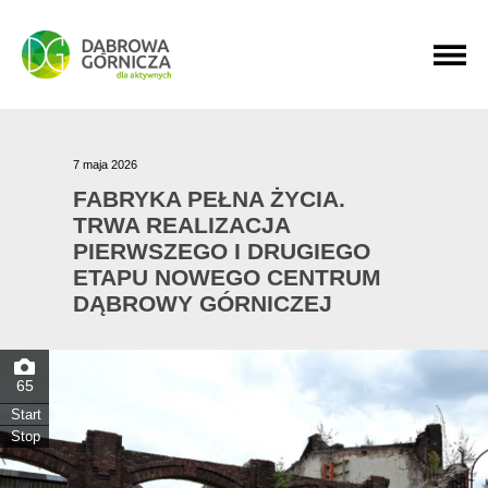
PRZEJDŹ DO MENU GŁÓWNEGO
PRZEJDŹ DO WYSZUKIWARKI
PRZEJDŹ DO TREŚCI
7 maja 2026
FABRYKA PEŁNA ŻYCIA.
TRWA REALIZACJA
PIERWSZEGO I DRUGIEGO
ETAPU NOWEGO CENTRUM
DĄBROWY GÓRNICZEJ
65
Start
Stop