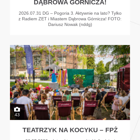
DĄBROWA GÓRNICZA!
2026.07.31 DG – Pogoria 3. Aktywnie na lato? Tylko
z Radiem ZET i Miastem Dąbrowa Górnicza! FOTO:
Dariusz Nowak (nddg)
43
TEATRZYK NA KOCYKU – FPŻ