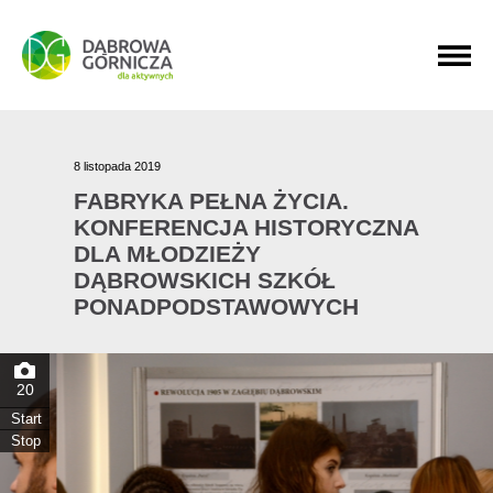
PRZEJDŹ DO MENU GŁÓWNEGO
PRZEJDŹ DO WYSZUKIWARKI
PRZEJDŹ DO TREŚCI
8 listopada 2019
FABRYKA PEŁNA ŻYCIA.
KONFERENCJA HISTORYCZNA
DLA MŁODZIEŻY
DĄBROWSKICH SZKÓŁ
PONADPODSTAWOWYCH
20
Start
Stop