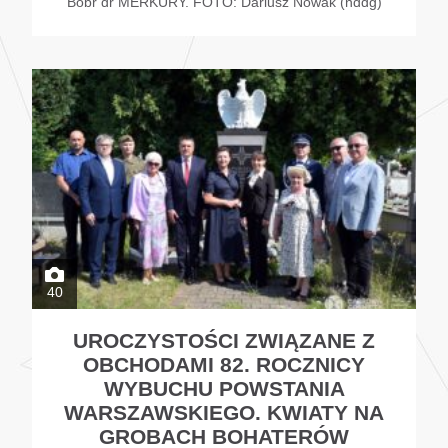
Bóbr dr MERKURY. FOTO: Dariusz Nowak (nddg)
40
UROCZYSTOŚCI ZWIĄZANE Z
OBCHODAMI 82. ROCZNICY
WYBUCHU POWSTANIA
WARSZAWSKIEGO. KWIATY NA
GROBACH BOHATERÓW