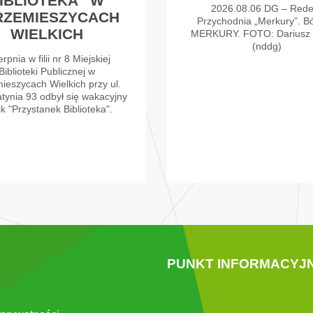
IBLIOTEKA” W
2026.08.06 DG – Rede
RZEMIESZYCACH
Przychodnia „Merkury”. Bó
WIELKICH
MERKURY. FOTO: Dariusz
(nddg)
erpnia w filii nr 8 Miejskiej
Biblioteki Publicznej w
ieszycach Wielkich przy ul.
atynia 93 odbył się wakacyjny
ik "Przystanek Biblioteka".
PUNKT INFORMACYJ