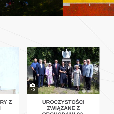
40
RY Z
UROCZYSTOŚCI
I
ZWIĄZANE Z