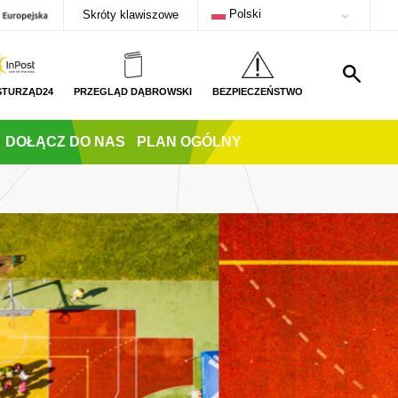
Polski
Skróty klawiszowe
STURZĄD24
PRZEGLĄD DĄBROWSKI
BEZPIECZEŃSTWO
DOŁĄCZ DO NAS
PLAN OGÓLNY