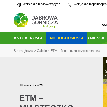
Wersja dla niedowidzących
Wersja dla niedowidzących
Wersja dla niepełnospr
PRZEJDŹ DO MENU GŁÓWNEGO
PRZEJDŹ DO WYSZUKIWARKI
PRZEJDŹ DO TREŚCI
AK
AKTUALNOŚCI
NIERUCHOMOŚCI
O MIEŚCIE
Strona główna
>
Galerie
>
ETM – Miasteczko bezpieczeństwa
S
S
18 września 2025
ETM –