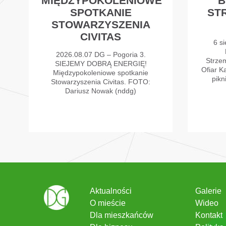
MIĘDZYPOKOLENIOWE
B
SPOTKANIE
ST
STOWARZYSZENIA
CIVITAS
6 si
2026.08.07 DG – Pogoria 3.
Strzem
SIEJEMY DOBRĄ ENERGIĘ!
Ofiar K
Międzypokoleniowe spotkanie
pikn
Stowarzyszenia Civitas. FOTO:
Dariusz Nowak (nddg)
Aktualności
Galerie
O mieście
Wideo
Dla mieszkańców
Kontakt