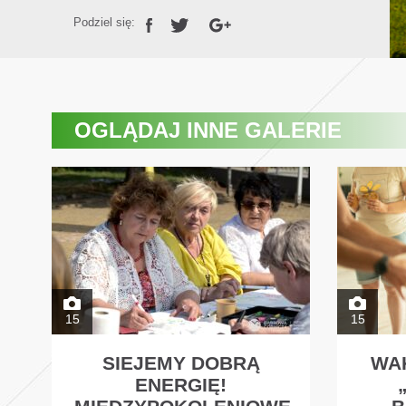
Podziel się:
OGLĄDAJ
INNE GALERIE
15
15
SIEJEMY DOBRĄ
WA
ENERGIĘ!