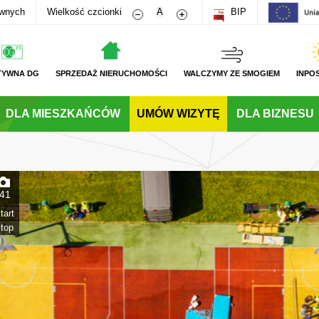
Zmniejsz rozmiar czcionki
Zwiększ rozmiar czcionki
awnych
Wielkość czcionki
A
BIP
TYWNA DG
SPRZEDAŻ NIERUCHOMOŚCI
WALCZYMY ZE SMOGIEM
INPO
DLA MIESZKAŃCÓW
UMÓW WIZYTĘ
DLA BIZNESU
41
tart
top