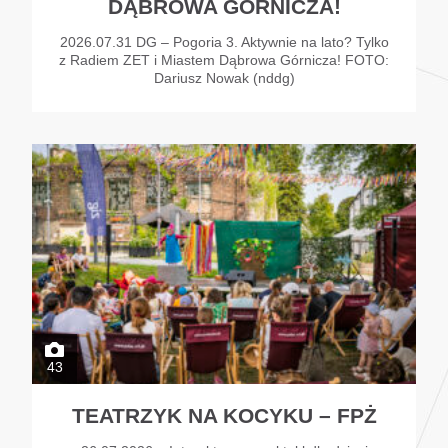
DĄBROWA GÓRNICZA!
2026.07.31 DG – Pogoria 3. Aktywnie na lato? Tylko
z Radiem ZET i Miastem Dąbrowa Górnicza! FOTO:
Dariusz Nowak (nddg)
43
TEATRZYK NA KOCYKU – FPŻ