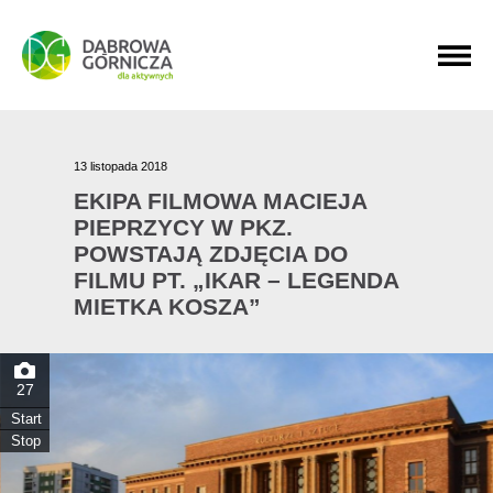
PRZEJDŹ DO MENU GŁÓWNEGO
PRZEJDŹ DO WYSZUKIWARKI
PRZEJDŹ DO TREŚCI
13 listopada 2018
EKIPA FILMOWA MACIEJA
PIEPRZYCY W PKZ.
POWSTAJĄ ZDJĘCIA DO
FILMU PT. „IKAR – LEGENDA
MIETKA KOSZA”
27
Start
Stop