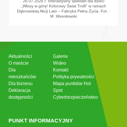
26.07.2026 r. Interaktywny spektakl dla dzieci
„Włosy w górę! Kolorowy Świat Trolli” w ramach
Dąbrowskiej Akcji Lato – Fabryka Pełna Życia. Fot. :
M. Wesołowski
Aktualności
Galerie
O mieście
Wideo
Dla
Kontakt
mieszkańców
Polityka prywatności
Dla biznesu
Mapa punktów Hot
Deklaracja
Spot
dostępności
Cyberbezpieczeństwo
PUNKT INFORMACYJNY