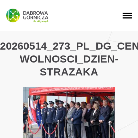
PRZEJDŹ DO MENU GŁÓWNEGO
PRZEJDŹ DO WYSZUKIWARKI
PRZEJDŹ DO TREŚCI
20260514_273_PL_DG_CE
WOLNOSCI_DZIEN-
STRAZAKA