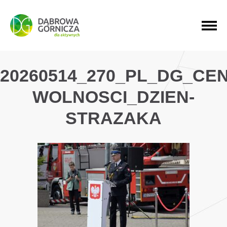
PRZEJDŹ DO MENU GŁÓWNEGO
PRZEJDŹ DO WYSZUKIWARKI
PRZEJDŹ DO TREŚCI
20260514_270_PL_DG_CE
WOLNOSCI_DZIEN-
STRAZAKA