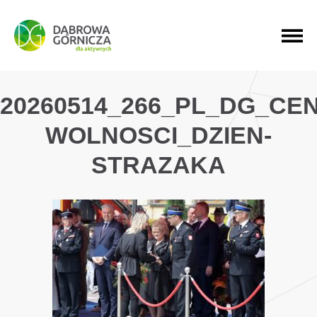
PRZEJDŹ DO MENU GŁÓWNEGO
PRZEJDŹ DO WYSZUKIWARKI
PRZEJDŹ DO TREŚCI
20260514_266_PL_DG_CE
WOLNOSCI_DZIEN-
STRAZAKA