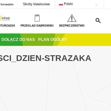
Polski
Skróty klawiszowe
STURZĄD24
PRZEGLĄD DĄBROWSKI
BEZPIECZEŃSTWO
DOŁĄCZ DO NAS
PLAN OGÓLNY
SCI_DZIEN-STRAZAKA