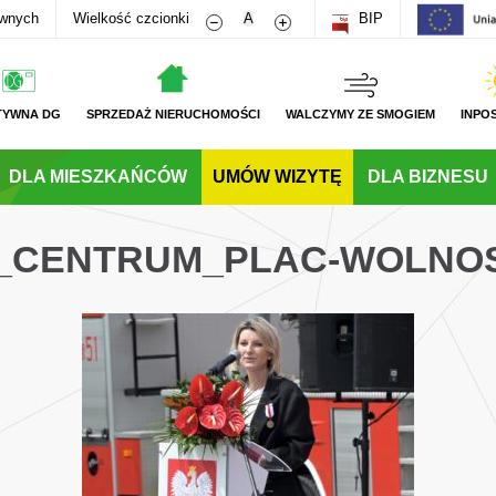
Zmniejsz rozmiar czcionki
Zwiększ rozmiar czcionki
awnych
Wielkość czcionki
A
BIP
TYWNA DG
SPRZEDAŻ NIERUCHOMOŚCI
WALCZYMY ZE SMOGIEM
INPO
DLA MIESZKAŃCÓW
UMÓW WIZYTĘ
DLA BIZNESU
G_CENTRUM_PLAC-WOLNO