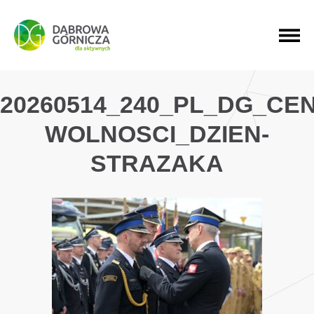
PRZEJDŹ DO MENU GŁÓWNEGO
PRZEJDŹ DO WYSZUKIWARKI
PRZEJDŹ DO TREŚCI
20260514_240_PL_DG_CE
WOLNOSCI_DZIEN-
STRAZAKA