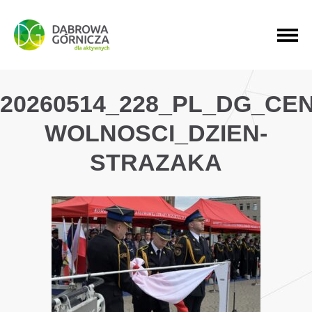
PRZEJDŹ DO MENU GŁÓWNEGO
PRZEJDŹ DO WYSZUKIWARKI
PRZEJDŹ DO TREŚCI
20260514_228_PL_DG_CE
WOLNOSCI_DZIEN-
STRAZAKA