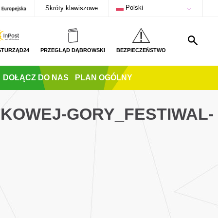
Polski
Skróty klawiszowe
STURZĄD24
PRZEGLĄD DĄBROWSKI
BEZPIECZEŃSTWO
DOŁĄCZ DO NAS
PLAN OGÓLNY
UKOWEJ-GORY_FESTIWAL-