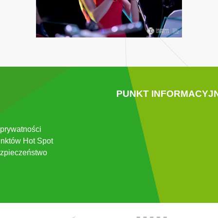
PUNKT INFORMACYJ
 prywatności
nktów Hot Spot
zpieczeństwo