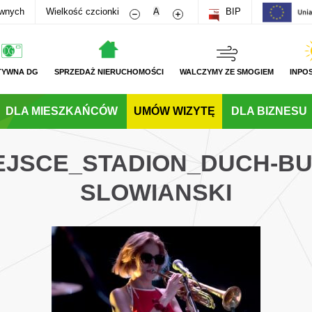
Zmniejsz rozmiar czcionki
Zwiększ rozmiar czcionki
awnych
Wielkość czcionki
A
BIP
TYWNA DG
SPRZEDAŻ NIERUCHOMOŚCI
WALCZYMY ZE SMOGIEM
INPO
DLA MIESZKAŃCÓW
UMÓW WIZYTĘ
DLA BIZNESU
JEJSCE_STADION_DUCH-B
SLOWIANSKI