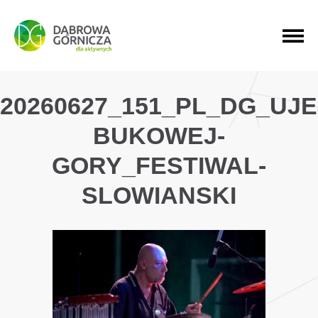
PRZEJDŹ DO MENU GŁÓWNEGO
PRZEJDŹ DO WYSZUKIWARKI
PRZEJDŹ DO TREŚCI
20260627_151_PL_DG_UJ
BUKOWEJ-
GORY_FESTIWAL-
SLOWIANSKI