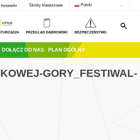
Polski
Skróty klawiszowe
STURZĄD24
PRZEGLĄD DĄBROWSKI
BEZPIECZEŃSTWO
DOŁĄCZ DO NAS
PLAN OGÓLNY
UKOWEJ-GORY_FESTIWAL-