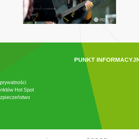
PUNKT INFORMACYJ
 prywatności
nktów Hot Spot
zpieczeństwo