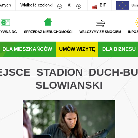
Zmniejsz rozmiar czcionki
Zwiększ rozmiar czcionki
awnych
Wielkość czcionki
A
BIP
TYWNA DG
SPRZEDAŻ NIERUCHOMOŚCI
WALCZYMY ZE SMOGIEM
INPO
DLA MIESZKAŃCÓW
UMÓW WIZYTĘ
DLA BIZNESU
JEJSCE_STADION_DUCH-B
SLOWIANSKI