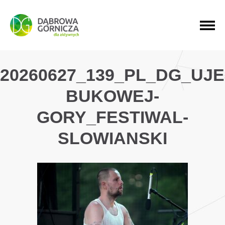
PRZEJDŹ DO MENU GŁÓWNEGO
PRZEJDŹ DO WYSZUKIWARKI
PRZEJDŹ DO TREŚCI
20260627_139_PL_DG_UJ
BUKOWEJ-
GORY_FESTIWAL-
SLOWIANSKI