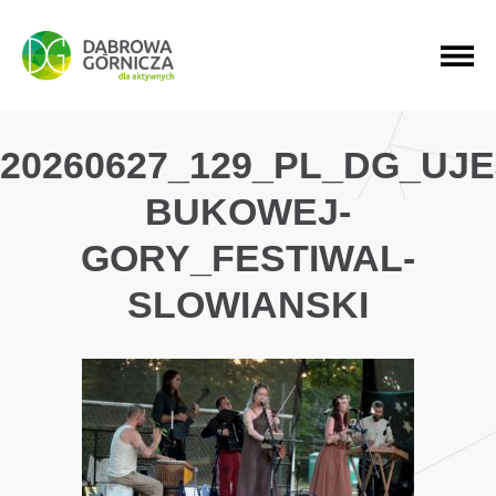
PRZEJDŹ DO MENU GŁÓWNEGO
PRZEJDŹ DO WYSZUKIWARKI
PRZEJDŹ DO TREŚCI
20260627_129_PL_DG_UJ
BUKOWEJ-
GORY_FESTIWAL-
SLOWIANSKI