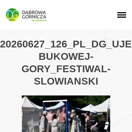
PRZEJDŹ DO MENU GŁÓWNEGO
PRZEJDŹ DO WYSZUKIWARKI
PRZEJDŹ DO TREŚCI
20260627_126_PL_DG_UJ
BUKOWEJ-
GORY_FESTIWAL-
SLOWIANSKI