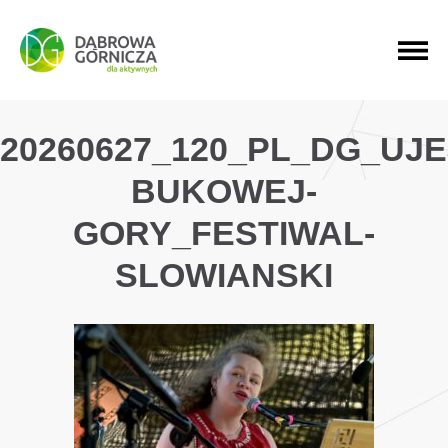
PRZEJDŹ DO MENU GŁÓWNEGO
PRZEJDŹ DO WYSZUKIWARKI
PRZEJDŹ DO TREŚCI
20260627_120_PL_DG_UJ
BUKOWEJ-
GORY_FESTIWAL-
SLOWIANSKI