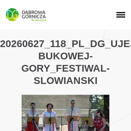
PRZEJDŹ DO MENU GŁÓWNEGO
PRZEJDŹ DO WYSZUKIWARKI
PRZEJDŹ DO TREŚCI
20260627_118_PL_DG_UJ
BUKOWEJ-
GORY_FESTIWAL-
SLOWIANSKI