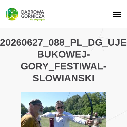
PRZEJDŹ DO MENU GŁÓWNEGO
PRZEJDŹ DO WYSZUKIWARKI
PRZEJDŹ DO TREŚCI
20260627_088_PL_DG_UJ
BUKOWEJ-
GORY_FESTIWAL-
SLOWIANSKI