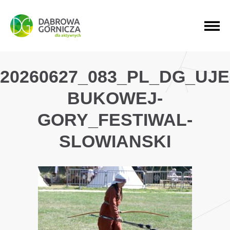
PRZEJDŹ DO MENU GŁÓWNEGO
PRZEJDŹ DO WYSZUKIWARKI
PRZEJDŹ DO TREŚCI
20260627_083_PL_DG_UJ
BUKOWEJ-
GORY_FESTIWAL-
SLOWIANSKI