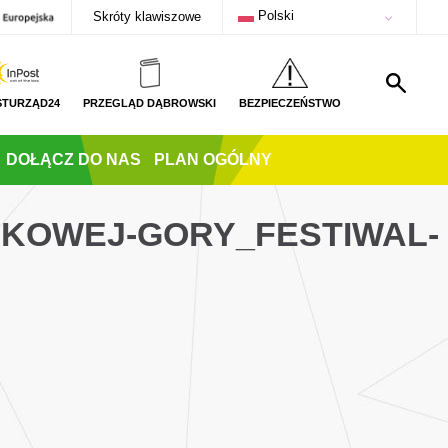
Polski
Skróty klawiszowe
STURZĄD24
PRZEGLĄD DĄBROWSKI
BEZPIECZEŃSTWO
DOŁĄCZ DO NAS
PLAN OGÓLNY
UKOWEJ-GORY_FESTIWAL-