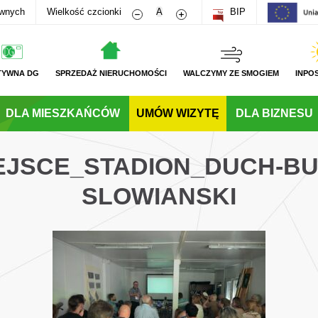
Zmniejsz rozmiar czcionki
Zwiększ rozmiar czcionki
awnych
Wielkość czcionki
A
BIP
TYWNA DG
SPRZEDAŻ NIERUCHOMOŚCI
WALCZYMY ZE SMOGIEM
INPO
DLA MIESZKAŃCÓW
UMÓW WIZYTĘ
DLA BIZNESU
JEJSCE_STADION_DUCH-B
SLOWIANSKI