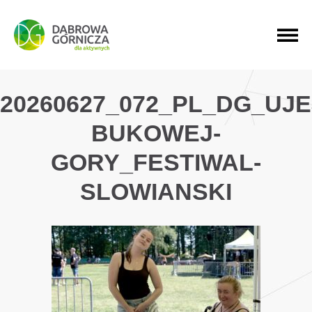
PRZEJDŹ DO MENU GŁÓWNEGO
PRZEJDŹ DO WYSZUKIWARKI
PRZEJDŹ DO TREŚCI
20260627_072_PL_DG_UJ
BUKOWEJ-
GORY_FESTIWAL-
SLOWIANSKI