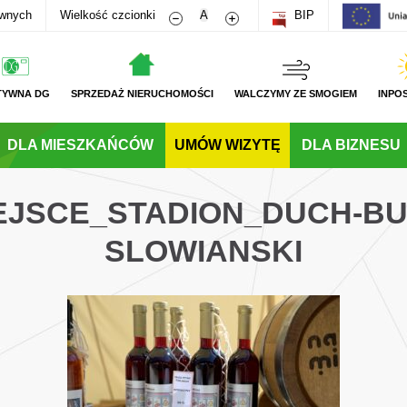
Zmniejsz rozmiar czcionki
Zwiększ rozmiar czcionki
awnych
Wielkość czcionki
A
BIP
TYWNA DG
SPRZEDAŻ NIERUCHOMOŚCI
WALCZYMY ZE SMOGIEM
INPO
DLA MIESZKAŃCÓW
UMÓW WIZYTĘ
DLA BIZNESU
JEJSCE_STADION_DUCH-B
SLOWIANSKI