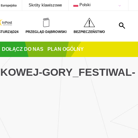
Polski
Skróty klawiszowe
STURZĄD24
PRZEGLĄD DĄBROWSKI
BEZPIECZEŃSTWO
DOŁĄCZ DO NAS
PLAN OGÓLNY
UKOWEJ-GORY_FESTIWAL-