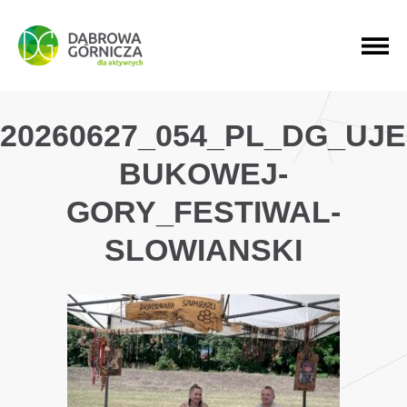
PRZEJDŹ DO MENU GŁÓWNEGO
PRZEJDŹ DO WYSZUKIWARKI
PRZEJDŹ DO TREŚCI
20260627_054_PL_DG_UJ
BUKOWEJ-
GORY_FESTIWAL-
SLOWIANSKI