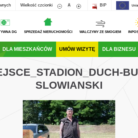
Zmniejsz rozmiar czcionki
Zwiększ rozmiar czcionki
awnych
Wielkość czcionki
A
BIP
TYWNA DG
SPRZEDAŻ NIERUCHOMOŚCI
WALCZYMY ZE SMOGIEM
INPO
DLA MIESZKAŃCÓW
UMÓW WIZYTĘ
DLA BIZNESU
JEJSCE_STADION_DUCH-B
SLOWIANSKI