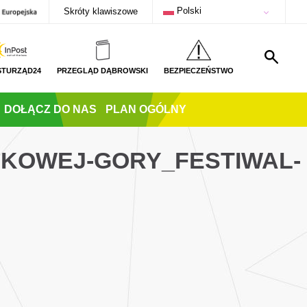
Polski
Skróty klawiszowe
STURZĄD24
PRZEGLĄD DĄBROWSKI
BEZPIECZEŃSTWO
DOŁĄCZ DO NAS
PLAN OGÓLNY
UKOWEJ-GORY_FESTIWAL-