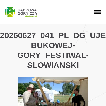
PRZEJDŹ DO MENU GŁÓWNEGO
PRZEJDŹ DO WYSZUKIWARKI
PRZEJDŹ DO TREŚCI
20260627_041_PL_DG_UJ
BUKOWEJ-
GORY_FESTIWAL-
SLOWIANSKI