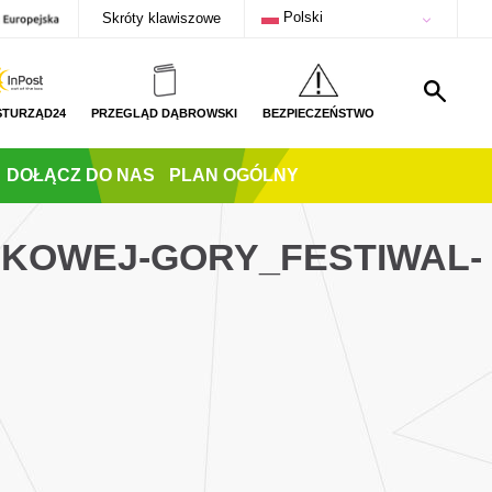
Polski
Skróty klawiszowe
STURZĄD24
PRZEGLĄD DĄBROWSKI
BEZPIECZEŃSTWO
DOŁĄCZ DO NAS
PLAN OGÓLNY
UKOWEJ-GORY_FESTIWAL-