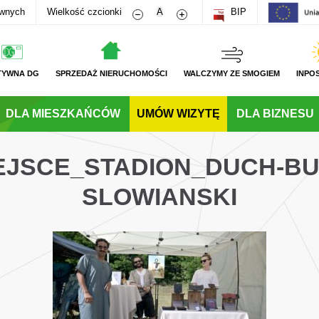
Zmniejsz rozmiar czcionki
Zwiększ rozmiar czcionki
awnych
Wielkość czcionki
A
BIP
TYWNA DG
SPRZEDAŻ NIERUCHOMOŚCI
WALCZYMY ZE SMOGIEM
INPO
DLA MIESZKAŃCÓW
UMÓW WIZYTĘ
DLA BIZNESU
JEJSCE_STADION_DUCH-B
SLOWIANSKI