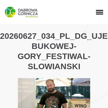
PRZEJDŹ DO MENU GŁÓWNEGO
PRZEJDŹ DO WYSZUKIWARKI
PRZEJDŹ DO TREŚCI
20260627_034_PL_DG_UJ
BUKOWEJ-
GORY_FESTIWAL-
SLOWIANSKI