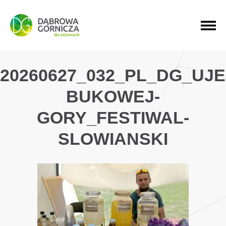
PRZEJDŹ DO MENU GŁÓWNEGO
PRZEJDŹ DO WYSZUKIWARKI
PRZEJDŹ DO TREŚCI
20260627_032_PL_DG_UJ
BUKOWEJ-
GORY_FESTIWAL-
SLOWIANSKI