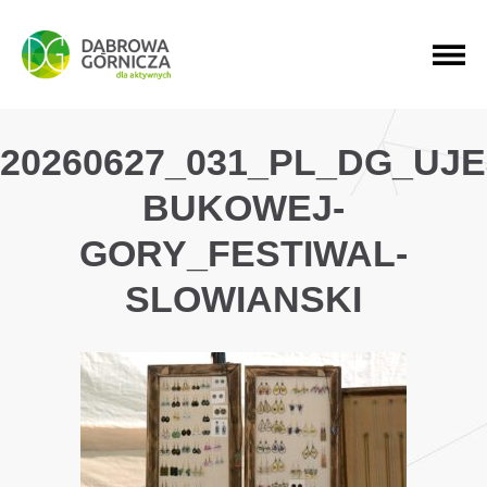
PRZEJDŹ DO MENU GŁÓWNEGO
PRZEJDŹ DO WYSZUKIWARKI
PRZEJDŹ DO TREŚCI
20260627_031_PL_DG_UJ
BUKOWEJ-
GORY_FESTIWAL-
SLOWIANSKI