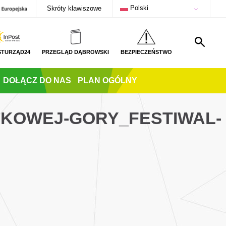
Polski
Skróty klawiszowe
STURZĄD24
PRZEGLĄD DĄBROWSKI
BEZPIECZEŃSTWO
DOŁĄCZ DO NAS
PLAN OGÓLNY
UKOWEJ-GORY_FESTIWAL-