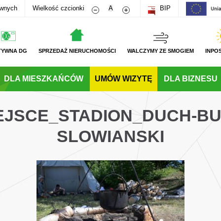
Zmniejsz rozmiar czcionki
Zwiększ rozmiar czcionki
awnych
Wielkość czcionki
A
BIP
TYWNA DG
SPRZEDAŻ NIERUCHOMOŚCI
WALCZYMY ZE SMOGIEM
INPO
DLA MIESZKAŃCÓW
UMÓW WIZYTĘ
DLA BIZNESU
JEJSCE_STADION_DUCH-B
SLOWIANSKI