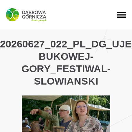
PRZEJDŹ DO MENU GŁÓWNEGO
PRZEJDŹ DO WYSZUKIWARKI
PRZEJDŹ DO TREŚCI
20260627_022_PL_DG_UJ
BUKOWEJ-
GORY_FESTIWAL-
SLOWIANSKI