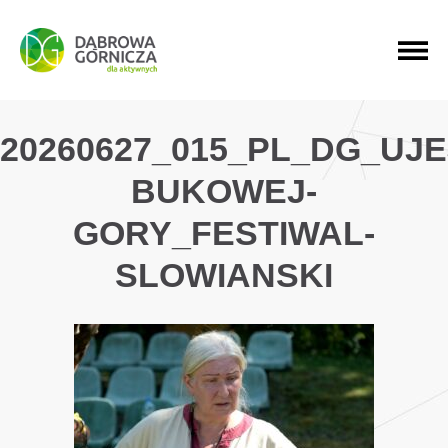
PRZEJDŹ DO MENU GŁÓWNEGO
PRZEJDŹ DO WYSZUKIWARKI
PRZEJDŹ DO TREŚCI
20260627_015_PL_DG_UJ
BUKOWEJ-
GORY_FESTIWAL-
SLOWIANSKI