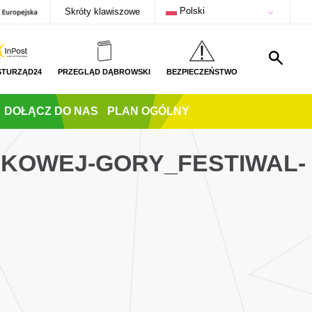
Polski
Skróty klawiszowe
STURZĄD24
PRZEGLĄD DĄBROWSKI
BEZPIECZEŃSTWO
DOŁĄCZ DO NAS
PLAN OGÓLNY
UKOWEJ-GORY_FESTIWAL-