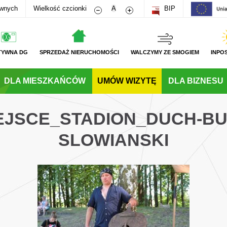
Zmniejsz rozmiar czcionki
Zwiększ rozmiar czcionki
awnych
Wielkość czcionki
A
BIP
TYWNA DG
SPRZEDAŻ NIERUCHOMOŚCI
WALCZYMY ZE SMOGIEM
INPO
DLA MIESZKAŃCÓW
UMÓW WIZYTĘ
DLA BIZNESU
JEJSCE_STADION_DUCH-B
SLOWIANSKI