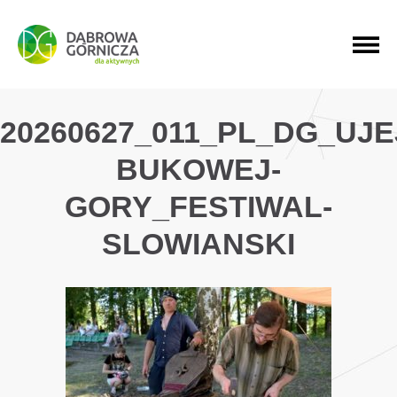
PRZEJDŹ DO MENU GŁÓWNEGO
PRZEJDŹ DO WYSZUKIWARKI
PRZEJDŹ DO TREŚCI
20260627_011_PL_DG_UJ
BUKOWEJ-
GORY_FESTIWAL-
SLOWIANSKI