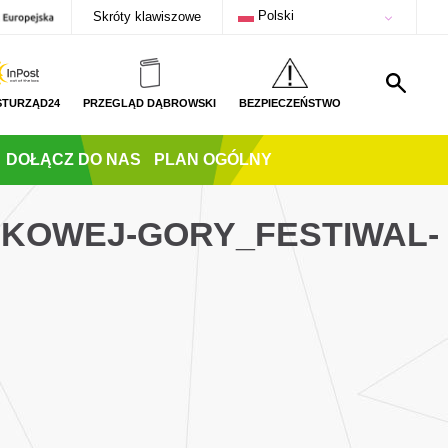
Polski
Skróty klawiszowe
STURZĄD24
PRZEGLĄD DĄBROWSKI
BEZPIECZEŃSTWO
DOŁĄCZ DO NAS
PLAN OGÓLNY
UKOWEJ-GORY_FESTIWAL-