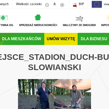
Zmniejsz rozmiar czcionki
Zwiększ rozmiar czcionki
awnych
Wielkość czcionki
A
BIP
TYWNA DG
SPRZEDAŻ NIERUCHOMOŚCI
WALCZYMY ZE SMOGIEM
INPO
DLA MIESZKAŃCÓW
UMÓW WIZYTĘ
DLA BIZNESU
JEJSCE_STADION_DUCH-B
SLOWIANSKI