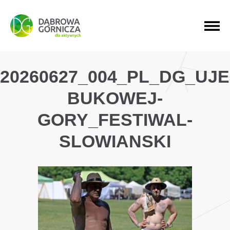
PRZEJDŹ DO MENU GŁÓWNEGO
PRZEJDŹ DO WYSZUKIWARKI
PRZEJDŹ DO TREŚCI
20260627_004_PL_DG_UJ
BUKOWEJ-
GORY_FESTIWAL-
SLOWIANSKI