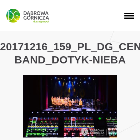
PRZEJDŹ DO MENU GŁÓWNEGO
PRZEJDŹ DO WYSZUKIWARKI
PRZEJDŹ DO TREŚCI
20171216_159_PL_DG_C
BAND_DOTYK-NIEBA