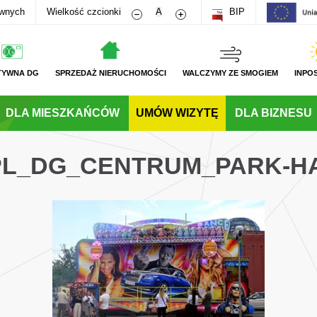
Zmniejsz rozmiar czcionki
Zwiększ rozmiar czcionki
awnych
Wielkość czcionki
A
BIP
TYWNA DG
SPRZEDAŻ NIERUCHOMOŚCI
WALCZYMY ZE SMOGIEM
INPO
DLA MIESZKAŃCÓW
UMÓW WIZYTĘ
DLA BIZNESU
_PL_DG_CENTRUM_PARK-H