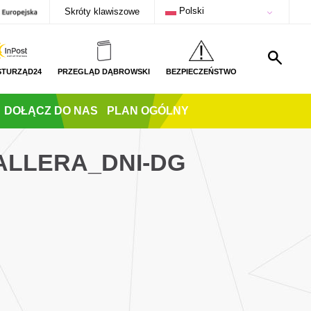
Polski
Skróty klawiszowe
STURZĄD24
PRZEGLĄD DĄBROWSKI
BEZPIECZEŃSTWO
DOŁĄCZ DO NAS
PLAN OGÓLNY
ALLERA_DNI-DG