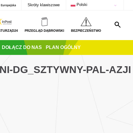
Polski
Skróty klawiszowe
STURZĄD24
PRZEGLĄD DĄBROWSKI
BEZPIECZEŃSTWO
DOŁĄCZ DO NAS
PLAN OGÓLNY
I-DG_SZTYWNY-PAL-AZJI