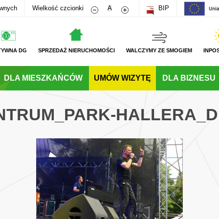
Zmniejsz rozmiar czcionki
Zwiększ rozmiar czcionki
awnych
Wielkość czcionki
A
BIP
TYWNA DG
SPRZEDAŻ NIERUCHOMOŚCI
WALCZYMY ZE SMOGIEM
INPO
DLA MIESZKAŃCÓW
UMÓW WIZYTĘ
DLA BIZNESU
ENTRUM_PARK-HALLERA_DN