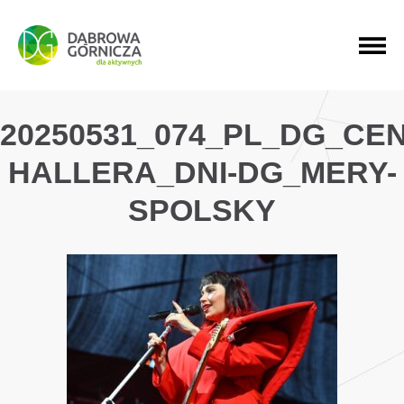
PRZEJDŹ DO MENU GŁÓWNEGO
PRZEJDŹ DO WYSZUKIWARKI
PRZEJDŹ DO TREŚCI
20250531_074_PL_DG_CE
HALLERA_DNI-DG_MERY-
SPOLSKY