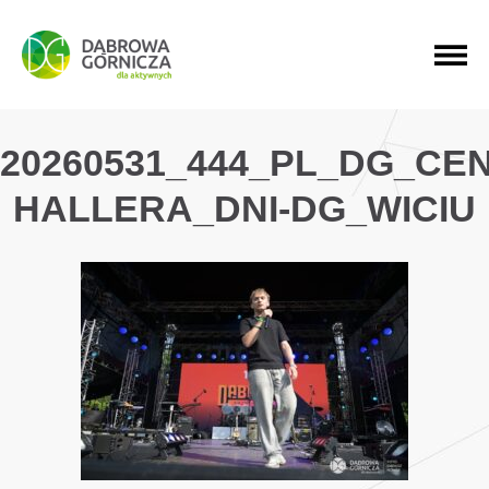
PRZEJDŹ DO MENU GŁÓWNEGO
PRZEJDŹ DO WYSZUKIWARKI
PRZEJDŹ DO TREŚCI
20260531_444_PL_DG_CE
HALLERA_DNI-DG_WICIU