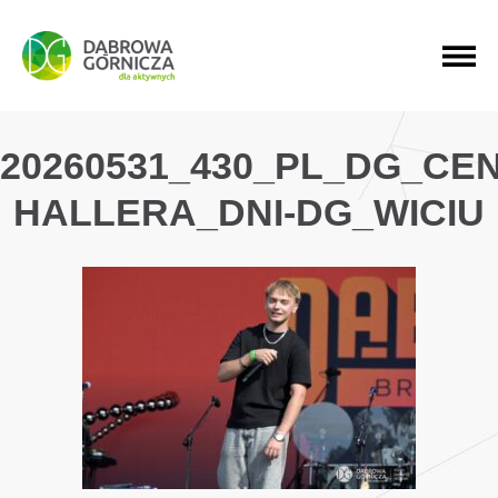
PRZEJDŹ DO MENU GŁÓWNEGO
PRZEJDŹ DO WYSZUKIWARKI
PRZEJDŹ DO TREŚCI
20260531_430_PL_DG_CE
HALLERA_DNI-DG_WICIU